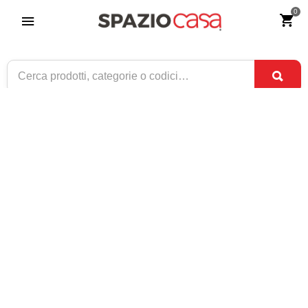
0
Panca in Legno 2 Cassetti
Riferimento:
2952-0
289
€
,90
ESAURITO
1 / 1