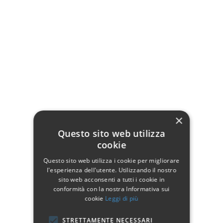
Realizzata in legno massello, con cassetti e piedi a sciabola.
Seduta in spugna con tappezzeria in stoffa
Colore seduta avorio o oro a seconda della disponibilità
Dimensioni: 88 x 40 H. 80 cm
Dettagli del prodotto
×
Questo sito web utilizza
cookie
Dati tecnici
Questo sito web utilizza i cookie per migliorare
Larghezza
88
l'esperienza dell'utente. Utilizzando il nostro
sito web acconsenti a tutti i cookie in
Profondità
40
conformità con la nostra Informativa sui
cookie
Leggi di più
Altezza
80
STRETTAMENTE NECESSARI
Materiale
Legno massello