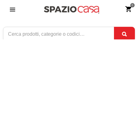
0
Orologio tondo C55 in ferro battuto e
ceramica
Riferimento:
1233
124
€
,90
ESAURITO
1 / 2