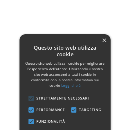
Ferro
Verde
Rosso
×
Questo sito web utilizza
cookie
Blu
Glicine
Tortora
Questo sito web utilizza i cookie per migliorare
l'esperienza dell'utente. Utilizzando il nostro
sito web acconsenti a tutti i cookie in
conformità con la nostra Informativa sui
cookie
Leggi di più
Tortora - Shabby
Azzurro - Shabby
Azzurro
STRETTAMENTE NECESSARI
Chic
Chic
PERFORMANCE
TARGETING
Orologio tondo in ferro battuto con piastra in ceramica.
FUNZIONALITÀ
Dimensioni: Ø 55 cm