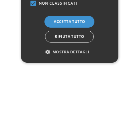
NON CLASSIFICATI
ACCETTA TUTTO
Dettagli del prodotto
RIFIUTA TUTTO
MOSTRA DETTAGLI
Dati tecnici
Diametro
55
Manifattura
Prodotto 100% Italiano
Questo prodotto non è più disponibile
Avvisami quando disponibile
Marchio: