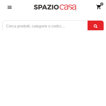
0
Settimanale in legno noce arte povera
Riferimento:
2529-0
259
€
,00
CONSEGNA TRA
SOLO 8 DISPONIBILI
31 AGO
E
2 SET
1 / 3