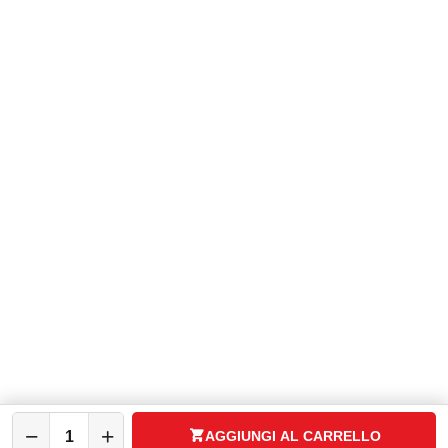
Servizio Clienti:
+ 39 08119650943
WhatsApp:
+39 3737296433
P.zza V. Rizzo, 10 - 31046 Oderzo (TV)
Expo Group Srl
C.F. P.IVA: 04783340260
ASSISTENZA
CATALOGO
SPAZIO CASA
IL MIO ACCOUNT
−
+
AGGIUNGI AL CARRELLO