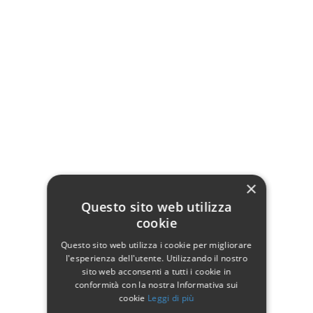
Con parti in legno massello e multistrato
Molteplici reparti per tenere in ordine la tua cucina
Piedi torniti
Dimensioni: 80 x 42 H. 153 cm
Attenzione! La ferramenta fornita (pomelli/maniglie) potrebbe differire
dalla foto a seconda della disponibilità di magazzino.
Al momento della ricezione del prodotto, saranno da montare
unicamente le maniglie/pomelli
×
Questo sito web utilizza
Dettagli del prodotto
cookie
Questo sito web utilizza i cookie per migliorare
l'esperienza dell'utente. Utilizzando il nostro
sito web acconsenti a tutti i cookie in
Dati tecnici
conformità con la nostra Informativa sui
cookie
Leggi di più
Larghezza
80