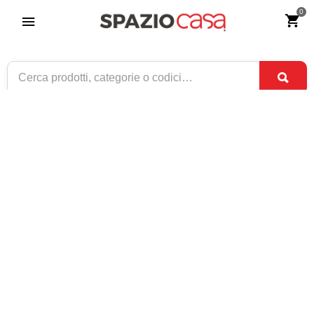
0
Mobile Dispensa Classico Cucina Legno
Riferimento:
2199-0
389
€
,00
ESAURITO
1 / 3