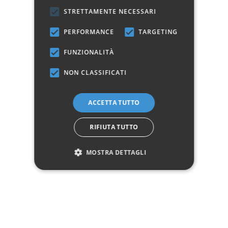
STRETTAMENTE NECESSARI
Profondità
42
Altezza
153
PERFORMANCE
TARGETING
Manifattura
Prodotto 100% Italiano
FUNZIONALITÀ
Questo prodotto non è più disponibile con questi attributi ma è
NON CLASSIFICATI
disponibile con gli altri.
ACCETTA TUTTO
Avvisami quando disponibile
RIFIUTA TUTTO
MOSTRA DETTAGLI
Marchio:
✓
✓
Imballaggio professionale
Pagamenti sicuri
✓
✓
Garanzia ufficiale
Acquisto assicurato fino a 2.500 €
Aggiungi alla lista dei desideri