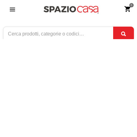
0
Letto Singolo George Testata Imbottita 2
Cuscini Felis
Riferimento:
4464-0
955
€
,00
CONSEGNA TRA
DISPONIBILE
3 SET
E
7 SET
1 / 4