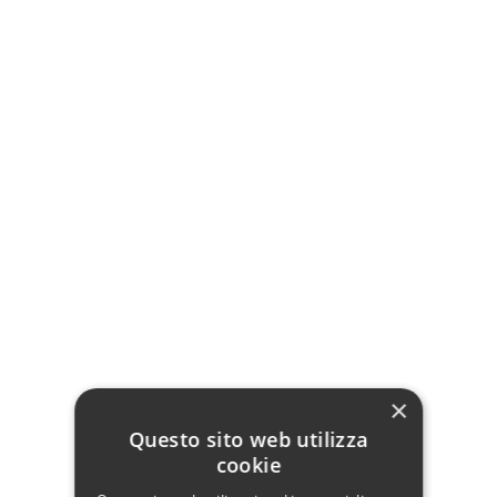
contenitore)
Contenitore
Maverick
Tipologia tessuto
Super
Lusso
Vip
Letto George:
Completamente
sfoderabile
×
Testiera relax system
Questo sito web utilizza
Piedini personalizzabili
cookie