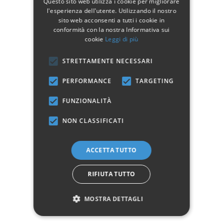
Questo sito web utilizza i cookie per migliorare
Dimensioni:
l'esperienza dell'utente. Utilizzando il nostro
sito web acconsenti a tutti i cookie in
UNA PIAZZA E MEZZA
conformità con la nostra Informativa sui
FRANCESE
cookie
Leggi di più
MATRIMONIALE
STRETTAMENTE NECESSARI
Per maggiori informazioni scarica la scheda tecnica del prodotto nella
sezione download.
PERFORMANCE
TARGETING
FUNZIONALITÀ
Dettagli del prodotto
NON CLASSIFICATI
ACCETTA TUTTO
Dati tecnici
RIFIUTA TUTTO
Manifattura
Prodotto 100% Italiano
MOSTRA DETTAGLI
Marchio: