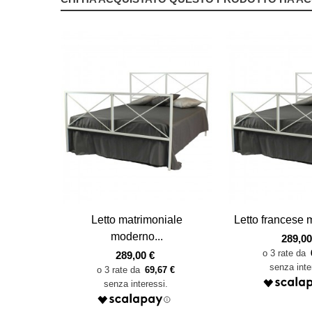
Vista veloce
Vista veloce
Letto matrimoniale
Letto francese m
moderno...
289,00
289,00 €
69,67 €