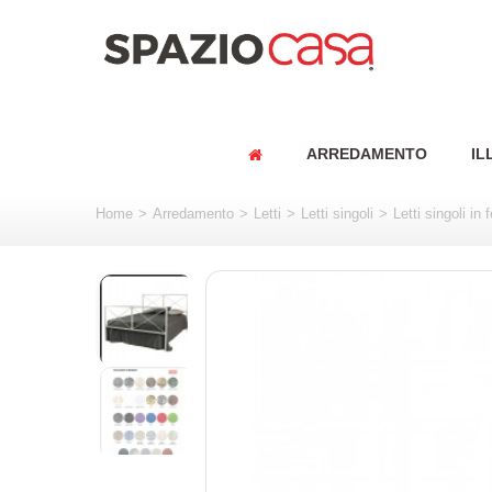
ARREDAMENTO
IL
Home
>
Arredamento
>
Letti
>
Letti singoli
>
Letti singoli in f