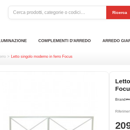
Ricerca
LUMINAZIONE
COMPLEMENTI D'ARREDO
ARREDO GIA
erro
>
Letto singolo moderno in ferro Focus
Lett
Focu
Brand
Riferimen
20