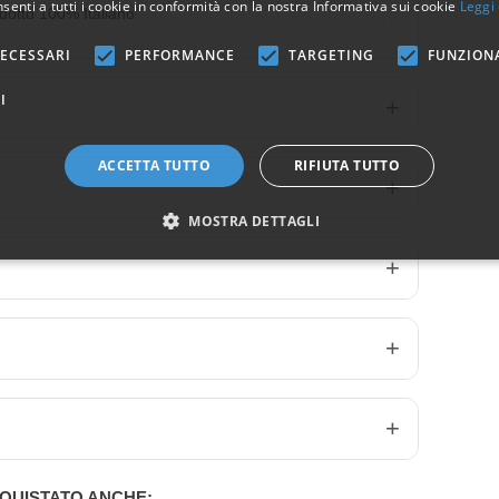
senti a tutti i cookie in conformità con la nostra Informativa sui cookie
Leggi 
dotto 100% Italiano
ECESSARI
PERFORMANCE
TARGETING
FUNZION
I
ACCETTA TUTTO
RIFIUTA TUTTO
MOSTRA DETTAGLI
QUISTATO ANCHE: