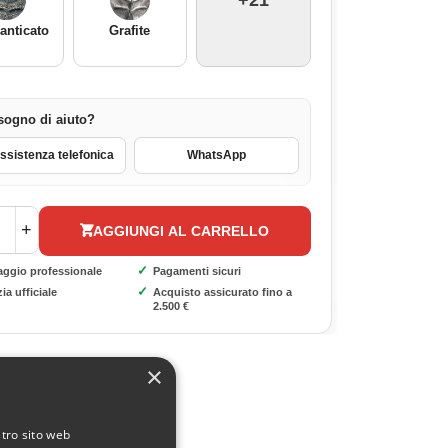
+21
 anticato
Grafite
sogno di aiuto?
sistenza telefonica
WhatsApp
+
AGGIUNGI AL CARRELLO
✓
aggio professionale
Pagamenti sicuri
✓
ia ufficiale
Acquisto assicurato fino a
2.500 €
×
stro sito web