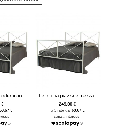
Vista veloce
oderno in...
Letto una piazza e mezza...
 €
249,00 €
69,67 €
69,67 €