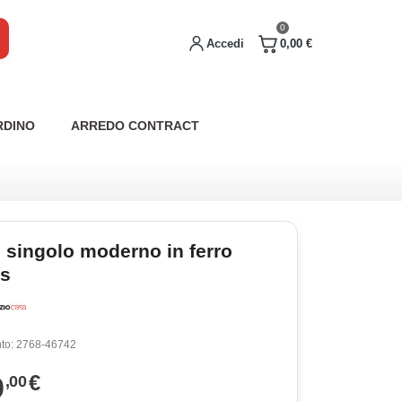
0
Accedi
0,00 €
RDINO
ARREDO CONTRACT
o singolo moderno in ferro
s
to:
2768-46742
9
€
,00