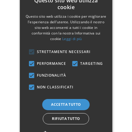
Questo sito web utilizza
Dimensioni:
cookie
UNA PIAZZA E MEZZA
Questo sito web utilizza i cookie per migliorare
FRANCESE
l'esperienza dell'utente. Utilizzando il nostro
sito web acconsenti a tutti i cookie in
MATRIMONIALE
conformità con la nostra Informativa sui
Per maggiori informazioni scarica la scheda tecnica del prodotto nella
cookie
Leggi di più
sezione download.
STRETTAMENTE NECESSARI
PERFORMANCE
TARGETING
Dettagli del prodotto
FUNZIONALITÀ
NON CLASSIFICATI
Dati tecnici
Larghezza
118
ACCETTA TUTTO
Profondità
215
RIFIUTA TUTTO
Altezza
124