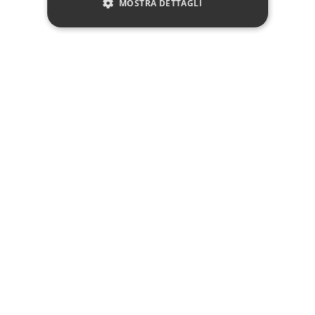
MOSTRA DETTAGLI
Manifattura
Prodotto 100% Italiano
Marchio:
✓
✓
Imballaggio professionale
Pagamenti sicuri
✓
✓
Garanzia ufficiale
Acquisto assicurato fino a 2.500 €
Aggiungi alla lista dei desideri
Hai bisogno di aiuto?
☎ Assistenza telefonica
WhatsApp
Descrizione
Pagamenti