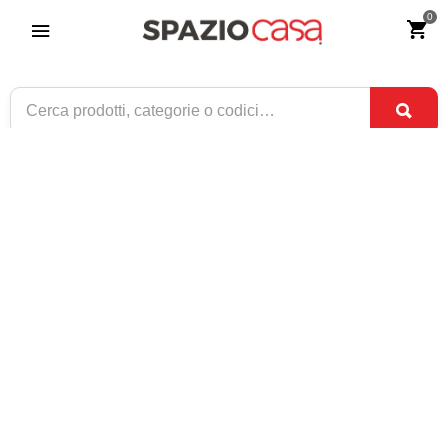
0
Letto Singolo Imbottito Classico Damian
Felis
Riferimento:
4280-0
810
€
,00
CONSEGNA TRA
DISPONIBILE
3 SET
E
7 SET
1 / 3