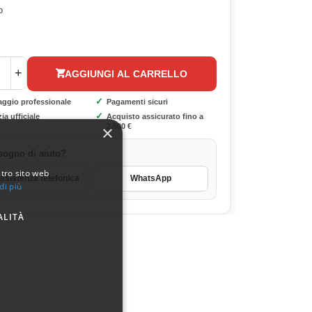
o
+
AGGIUNGI AL CARRELLO
✓
aggio professionale
Pagamenti sicuri
✓
ia ufficiale
Acquisto assicurato fino a
×
2.500 €
sogno di aiuto?
stro sito web
sistenza telefonica
WhatsApp
di più
ALITÀ