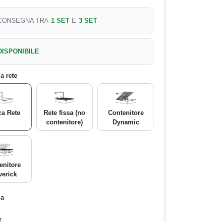
CONSEGNA TRA
1 SET
E
3 SET
DISPONIBILE
ia rete
a Rete
Rete fissa (no
Contenitore
contenitore)
Dynamic
enitore
erick
ia
r