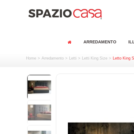
ARREDAMENTO
IL
Home
>
Arredamento
>
Letti
>
Letti King Size
>
Letto King S