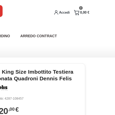
0
Accedi
0,00 €
RDINO
ARREDO CONTRACT
 King Size Imbottito Testiera
onata Quadroni Dennis Felis
to:
4287-108457
20
€
,00