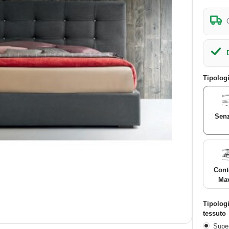
Tipolog
Senz
Cont
Mav
Tipolog
tessuto
Supe