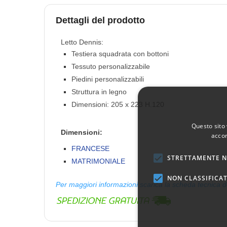
Dettagli del prodotto
Letto Dennis:
Testiera squadrata con bottoni
Tessuto personalizzabile
Piedini personalizzabili
Struttura in legno
Dimensioni: 205 x 223 H.120
Questo sito 
Dimensioni:
accon
FRANCESE
STRETTAMENTE N
MATRIMONIALE
NON CLASSIFICAT
Per maggiori informazioni scarica la scheda tecnica d