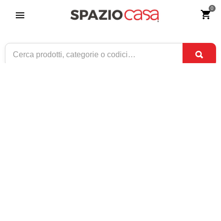
0
Letto francese in Ferro Battuto Nina
Riferimento:
2750-0
279
€
,00
CONSEGNA TRA
DISPONIBILE
28 AGO
E
1 SET
1 / 2