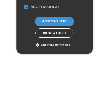
Dati tecnici
NON CLASSIFICATI
Materiale
Ferro battuto
ACCETTA TUTTO
RIFIUTA TUTTO
Marchio:
MOSTRA DETTAGLI
✓
✓
Imballaggio professionale
Pagamenti sicuri
✓
✓
Garanzia ufficiale
Acquisto assicurato fino a 2.500 €
Aggiungi alla lista dei desideri
Hai bisogno di aiuto?
☎ Assistenza telefonica
WhatsApp
Descrizione