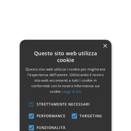
Tortora - Shabby
Azzurro - Shabby
Azzurro
Chic
Chic
×
Rosa - Shabby Chic
Verde - Shabby Chic
Questo sito web utilizza
cookie
Letto francese:
Questo sito web utilizza i cookie per migliorare
l'esperienza dell'utente. Utilizzando il nostro
Modello Nina
sito web acconsenti a tutti i cookie in
Realizzato interamente con tubolari e tondini in ferro battuto
conformità con la nostra Informativa sui
Diametro tubolari laterali 30 cm
cookie
Leggi di più
Dimensioni/ingombro totale: 148 x 202 H. 125 cm
STRETTAMENTE NECESSARI
Dettagli del prodotto
PERFORMANCE
TARGETING
FUNZIONALITÀ