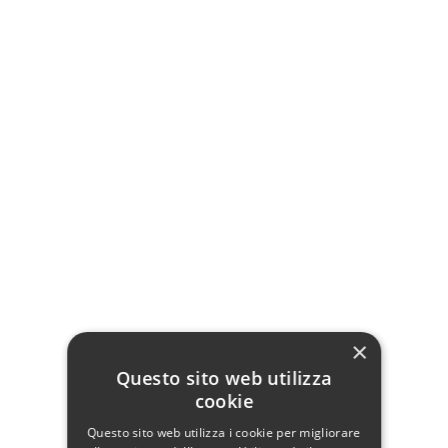
Rosa - Shabby Chic
Verde - Shabby Chic
Colore Vetri
Lumetto:
Ferro battuto
Attacco E14
×
Diametro base 14 cm
Questo sito web utilizza
Dimensioni: 19 x 14 H. 30 cm
cookie
Questo sito web utilizza i cookie per migliorare