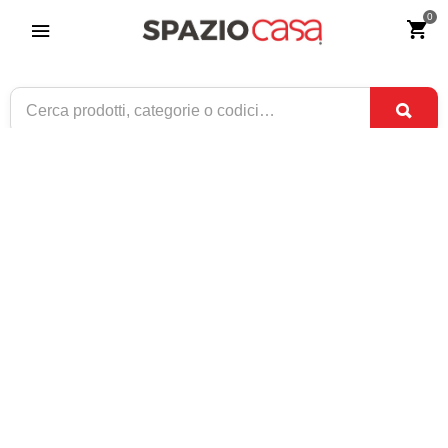
0
Lumetto in ferro battuto Fogliolina
Riferimento:
2349-0
49
€
,90
ESAURITO
1 / 2