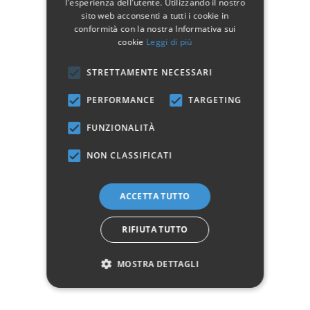
l'esperienza dell'utente. Utilizzando il nostro
sito web acconsenti a tutti i cookie in
Dettagli del prodotto
conformità con la nostra Informativa sui
cookie
Leggi di più
STRETTAMENTE NECESSARI
Dati tecnici
PERFORMANCE
TARGETING
Larghezza
19
FUNZIONALITÀ
Profondità
14
NON CLASSIFICATI
Altezza
30
Manifattura
Prodotto 100% Italiano
ACCETTA TUTTO
Attacco Lampadina
E14
RIFIUTA TUTTO
Questo prodotto non è più disponibile
MOSTRA DETTAGLI
Avvisami quando disponibile