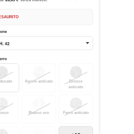
ESAURITO
ione
ferro
ducato
Avorio anticato
Bronzo
anticato
onzo
Bianco oro
Ferro anticato