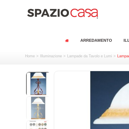
ARREDAMENTO
IL
Home
>
Illuminazione
>
Lampade da Tavolo e Lumi
>
Lampad