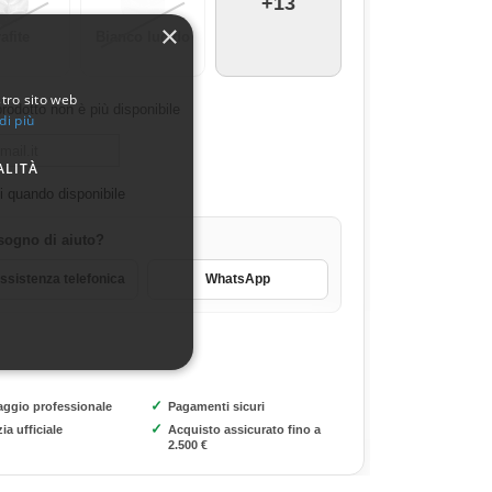
+13
×
afite
Bianco lucido
stro sito web
rodotto non è più disponibile
di più
ALITÀ
 quando disponibile
sogno di aiuto?
sistenza telefonica
WhatsApp
✓
aggio professionale
Pagamenti sicuri
✓
ia ufficiale
Acquisto assicurato fino a
2.500 €