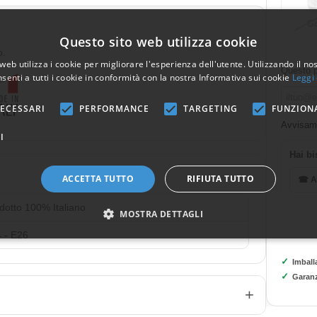
Gr
Questo sito web utilizza cookie
o.
web utilizza i cookie per migliorare l'esperienza dell'utente. Utilizzando il no
Questo p
senti a tutti i cookie in conformità con la nostra Informativa sui cookie
Leggi 
ECESSARI
PERFORMANCE
TARGETING
FUNZION
Avvisami
I
Hai bi
ACCETTA TUTTO
RIFIUTA TUTTO
☎ As
dotto 100% Italiano
MOSTRA DETTAGLI
 - E26
✓
Imball
✓
Garanz