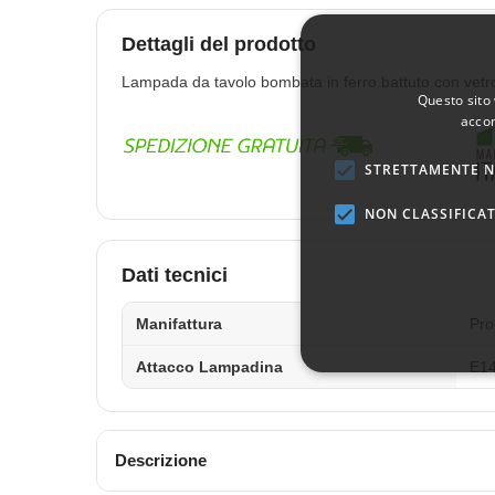
Dettagli del prodotto
Lampada da tavolo bombata in ferro battuto con vetr
Questo sito 
accon
STRETTAMENTE N
NON CLASSIFICAT
Dati tecnici
Manifattura
Pro
Attacco Lampadina
E14
Descrizione