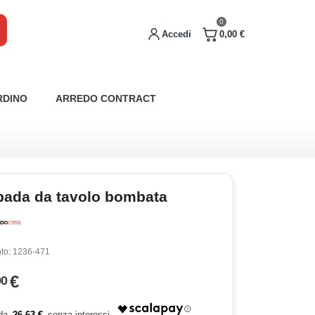
0
Accedi
0,00 €
RDINO
ARREDO CONTRACT
ada da tavolo bombata
to:
1236-471
€
90
26,63 €