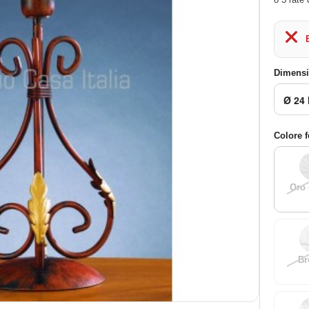
Dimens
Colore 
Oro 
Br