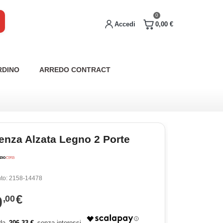
0
Accedi
0,00 €
RDINO
ARREDO CONTRACT
enza Alzata Legno 2 Porte
to:
2158-14478
9
€
,00
206,33 €