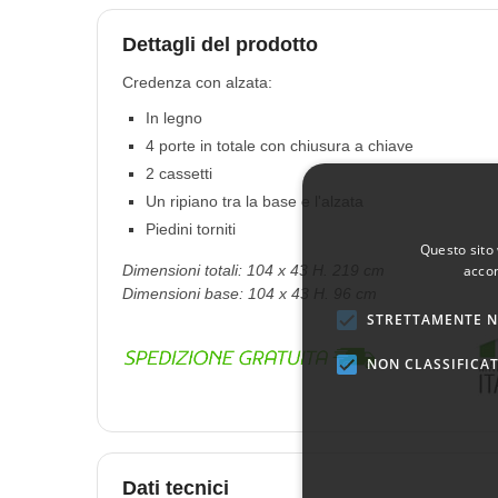
Dettagli del prodotto
Credenza con alzata:
In legno
4 porte in totale con chiusura a chiave
2 cassetti
Un ripiano tra la base e l'alzata
Piedini torniti
Questo sito 
accon
Dimensioni totali: 104 x 43 H. 219 cm
Dimensioni base: 104 x 43 H. 96 cm
STRETTAMENTE N
NON CLASSIFICAT
Dati tecnici