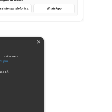
sistenza telefonica
WhatsApp
×
stro sito web
di più
ALITÀ