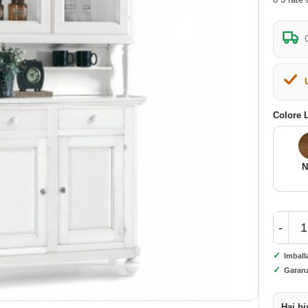
Colore
N
-
✓
Imball
✓
Garanz
Hai bi