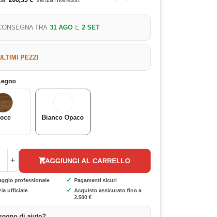
CONSEGNA TRA
31 AGO
E
2 SET
ULTIMI PEZZI
 Legno
oce
Bianco Opaco
+
AGGIUNGI AL CARRELLO
✓
aggio professionale
Pagamenti sicuri
✓
ia ufficiale
Acquisto assicurato fino a
2.500 €
sogno di aiuto?