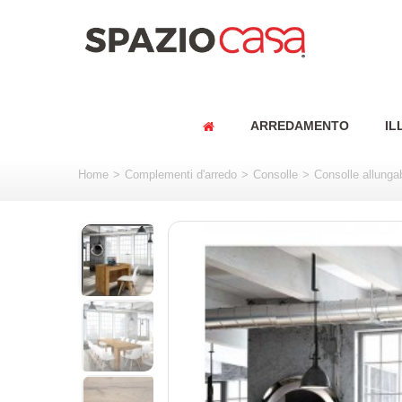
ARREDAMENTO
IL
Home
>
Complementi d'arredo
>
Consolle
>
Consolle allungab