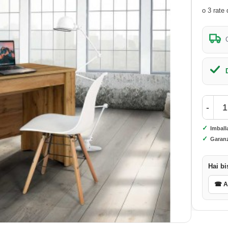
-
✓
Imball
✓
Garanz
Hai bi
☎ As