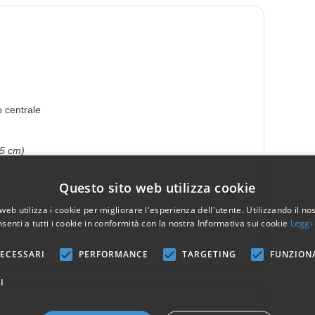
 centrale
45 cm)
Questo sito web utilizza cookie
web utilizza i cookie per migliorare l'esperienza dell'utente. Utilizzando il no
senti a tutti i cookie in conformità con la nostra Informativa sui cookie
Leggi 
ECESSARI
PERFORMANCE
TARGETING
FUNZION
I