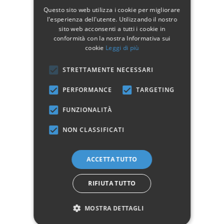
Glicine
Tortora
Azzurro
Questo sito web utilizza i cookie per migliorare
l'esperienza dell'utente. Utilizzando il nostro
sito web acconsenti a tutti i cookie in
conformità con la nostra Informativa sui
cookie
Leggi di più
Tortora - Shabby
Azzurro - Shabby
Rosa - Shabby Chic
STRETTAMENTE NECESSARI
Chic
Chic
PERFORMANCE
TARGETING
FUNZIONALITÀ
Verde - Shabby Chic
NON CLASSIFICATI
ACCETTA TUTTO
Comodino Liberty:
Struttura in ferro battuto
RIFIUTA TUTTO
Ripiani in vetro
Spessore vetro: 5 mm
MOSTRA DETTAGLI
Disponibile in varie misure e finiture.