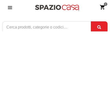
0
Comodino in Ferro Battuto Liberty
Riferimento:
1828-0
89
€
,90
CONSEGNA TRA
DISPONIBILE
31 AGO
E
2 SET
1 / 3