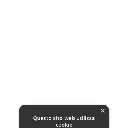
Grigio Siderale
Alluminio
Grigio Seta
Arancio Rame
Oro
Ferro
Verde
Rosso
Blu
×
Questo sito web utilizza
cookie