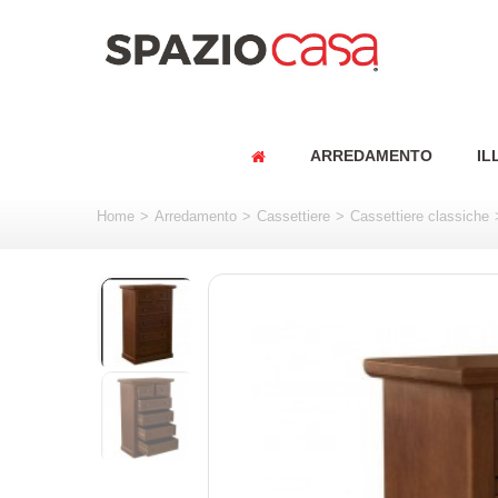
ARREDAMENTO
IL
Home
>
Arredamento
>
Cassettiere
>
Cassettiere classiche