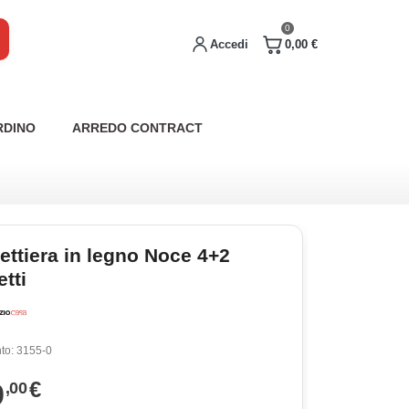
0
Accedi
0,00 €
RDINO
ARREDO CONTRACT
ettiera in legno Noce 4+2
tti
to:
3155-0
9
€
,00