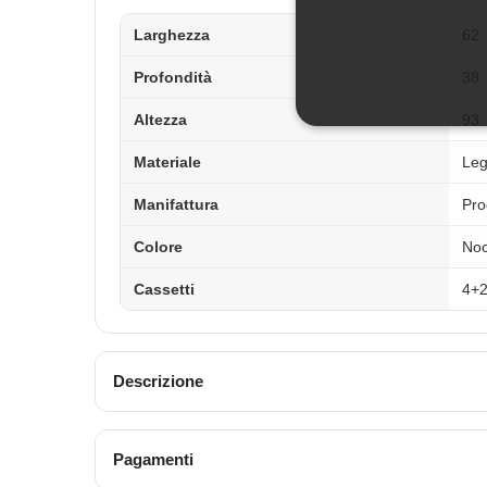
Larghezza
62
Profondità
38
Altezza
93
Materiale
Le
Manifattura
Pro
Colore
No
Cassetti
4+
Descrizione
Pagamenti