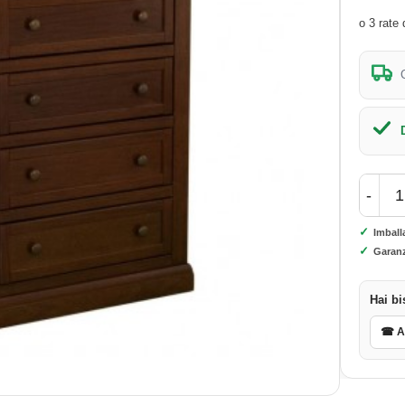
-
✓
Imball
✓
Garanz
Hai bi
☎ As