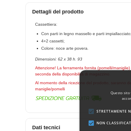
Dettagli del prodotto
Cassettiera:
Con parti in legno massello e parti impiallacciato
4+2 cassetti;
Colore: noce arte povera.
Dimensioni: 62 x 38 h. 93
Attenzione! La ferramenta fornita (pomelli/maniglie) 
seconda della disponibilità di magazzino.
Al momento della ricezione del prodotto, saranno 
maniglie/pomelli
Questo sito 
accon
STRETTAMENTE N
NON CLASSIFICAT
Dati tecnici