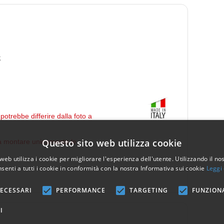
;
potrebbe differire dalla foto a
Questo sito web utilizza cookie
da montare unicamente le
web utilizza i cookie per migliorare l'esperienza dell'utente. Utilizzando il no
senti a tutti i cookie in conformità con la nostra Informativa sui cookie
Leggi 
ECESSARI
PERFORMANCE
TARGETING
FUNZION
I