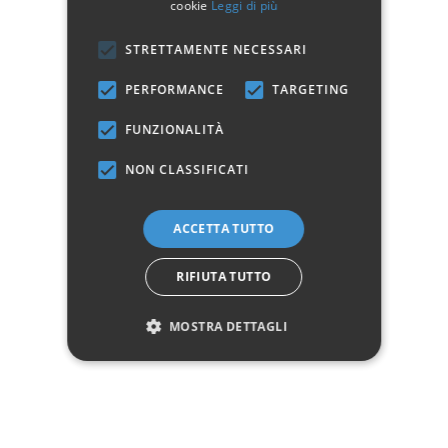
cookie
Leggi di più
Materiale
Legno massello
STRETTAMENTE NECESSARI
Manifattura
Prodotto 100% Italiano
PERFORMANCE
TARGETING
Colore
Vari (selezionabile)
FUNZIONALITÀ
Cassetti
4+2
NON CLASSIFICATI
Questo prodotto non è più disponibile
ACCETTA TUTTO
Avvisami quando disponibile
RIFIUTA TUTTO
Marchio:
MOSTRA DETTAGLI
✓
✓
Imballaggio professionale
Pagamenti sicuri
✓
✓
Garanzia ufficiale
Acquisto assicurato fino a 2.500 €
Aggiungi alla lista dei desideri