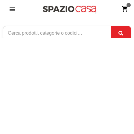
0
Cassettiera in Legno 4+2 Cassetti
Riferimento:
3106-0
439
€
,90
ESAURITO
1 / 1