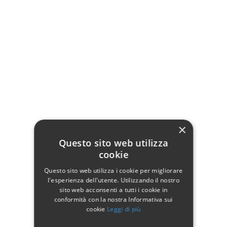
Due ante scorrevoli
1 ripiano interno + asta appenderia per ogni anta/scomparto
Colore struttura: Bianco frassinato
Dimensioni: 175 x 56 x H. 236
Attenzione! Il prodotto viene ricevuto smontato.
×
Questo sito web utilizza
Dati tecnici
cookie
Larghezza
175
Questo sito web utilizza i cookie per migliorare
l'esperienza dell'utente. Utilizzando il nostro
Profondità
60
sito web acconsenti a tutti i cookie in
conformità con la nostra Informativa sui
Altezza
240
cookie
Leggi di più
Materiale
Nobilitato