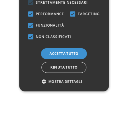
STRETTAMENTE NECESSARI
Colore
Grigio
PERFORMANCE
TARGETING
Ante/Porte
2
FUNZIONALITÀ
Questo prodotto non è più disponibile
NON CLASSIFICATI
Avvisami quando disponibile
ACCETTA TUTTO
Marchio:
RIFIUTA TUTTO
✓
✓
Imballaggio professionale
Pagamenti sicuri
MOSTRA DETTAGLI
✓
✓
Garanzia ufficiale
Acquisto assicurato fino a 2.500 €
Aggiungi alla lista dei desideri
Hai bisogno di aiuto?
☎ Assistenza telefonica
WhatsApp