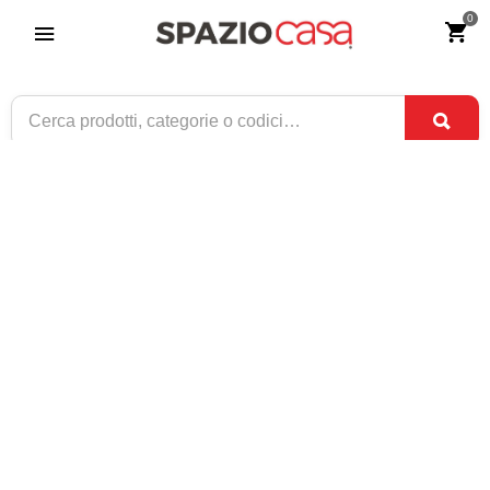
0
Guardaroba 2 Ante Scorrevoli a Specchio
Master Bianco
Riferimento:
3026-0
999
€
,00
ESAURITO
1 / 2