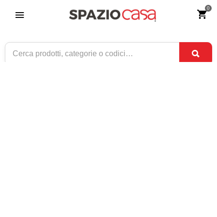
0
Cuscino Ecopelle Marrone
Riferimento:
2694-0
29
€
,90
CONSEGNA TRA
DISPONIBILE
3 SET
E
7 SET
1 / 1