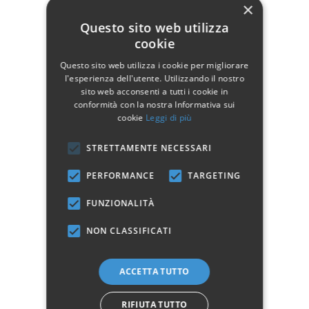
×
Profondità
44
Questo sito web utilizza
Altezza
15
cookie
Stile
Classico
Questo sito web utilizza i cookie per migliorare
l'esperienza dell'utente. Utilizzando il nostro
sito web acconsenti a tutti i cookie in
conformità con la nostra Informativa sui
cookie
Leggi di più
Marchio:
STRETTAMENTE NECESSARI
✓
✓
Imballaggio professionale
Pagamenti sicuri
PERFORMANCE
TARGETING
✓
✓
Garanzia ufficiale
Acquisto assicurato fino a 2.500 €
Aggiungi alla lista dei desideri
FUNZIONALITÀ
Hai bisogno di aiuto?
NON CLASSIFICATI
☎ Assistenza telefonica
WhatsApp
ACCETTA TUTTO
RIFIUTA TUTTO