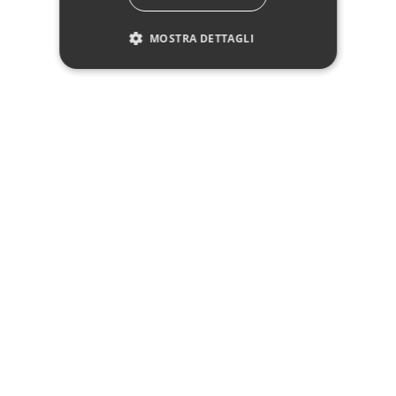
Descrizione
MOSTRA DETTAGLI
Pagamenti
Spedizione
Reso facile
Recensioni Trusted Shops
SEGUICI
NEWSLETTER