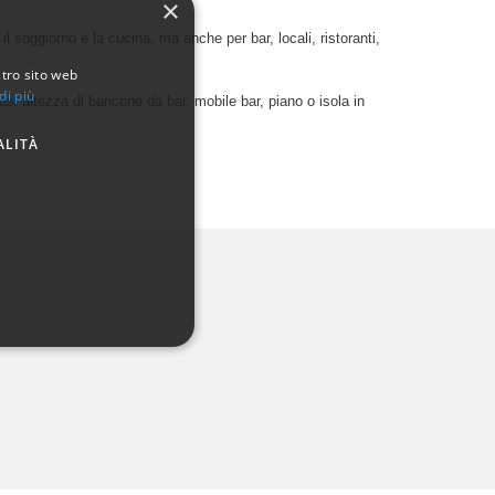
×
l soggiorno e la cucina, ma anche per bar, locali, ristoranti,
stro sito web
di più
asi altezza di bancone da bar, mobile bar, piano o isola in
ALITÀ