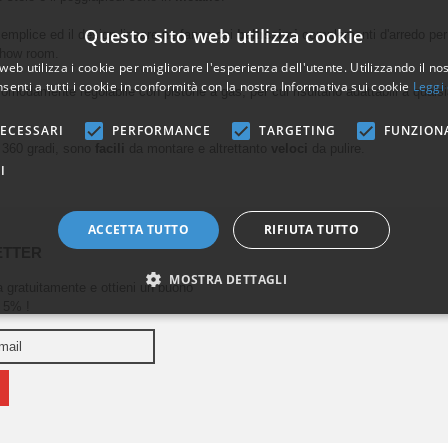
Questo sito web utilizza cookie
emplice ed il design lineare ne fanno dei
bellissimi
complementi d'arredo per i
show room.
web utilizza i cookie per migliorare l'esperienza dell'utente. Utilizzando il no
senti a tutti i cookie in conformità con la nostra Informativa sui cookie
Leggi 
comodamente regolabile con pistone a gas, per cui risultano adattabili a qualsi
ECESSARI
PERFORMANCE
TARGETING
FUNZION
 360 gradi, sono
facili
da montare e altrettanto
veloci
da pulire.
I
ACCETTA TUTTO
RIFIUTA TUTTO
ETTER
MOSTRA DETTAGLI
ra gratuitamente e ottieni un buono
 5% !