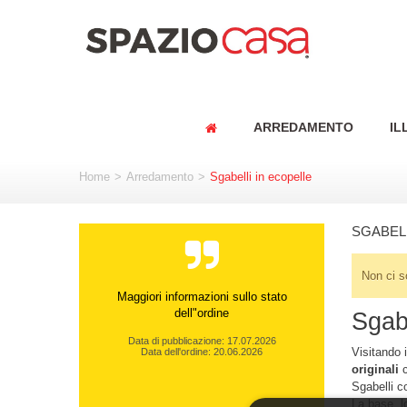
ARREDAMENTO
IL
Home
>
Arredamento
>
Sgabelli in ecopelle
SGABELL
Non ci s
Maggiori informazioni sullo stato
dell"ordine
Sgabe
Data di pubblicazione: 17.07.2026
Visitando 
Data dell'ordine: 20.06.2026
originali
c
Sgabelli c
La base, l