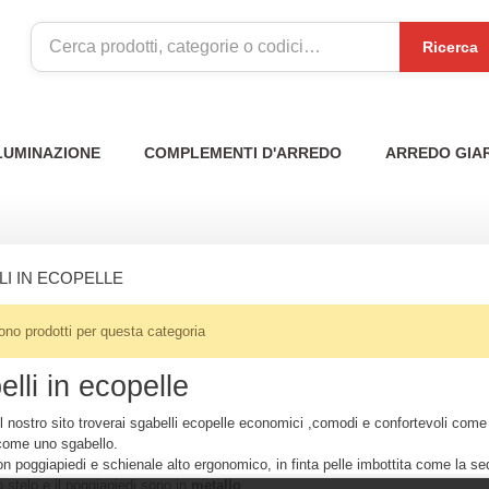
Ricerca
LUMINAZIONE
COMPLEMENTI D'ARREDO
ARREDO GIA
I IN ECOPELLE
ono prodotti per questa categoria
lli in ecopelle
il nostro sito troverai sgabelli ecopelle economici ,comodi e confortevoli come
ome uno sgabello.
on poggiapiedi e schienale alto ergonomico, in finta pelle imbottita come la s
o stelo e il poggiapiedi sono in
metallo
.