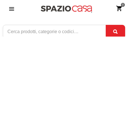
0
Tavolino Quadrato da salotto Piano Vetro
Ariel
Riferimento:
3060-0
134
€
,90
CONSEGNA TRA
SOLO 7 DISPONIBILI
1 SET
E
3 SET
1 / 3