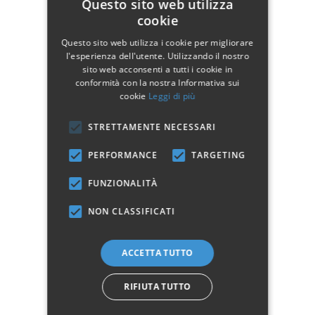
Questo sito web utilizza
cookie
Tortora - Shabby
Azzurro - Shabby
Questo sito web utilizza i cookie per migliorare
Rosa - Shabby Chic
Chic
Chic
l'esperienza dell'utente. Utilizzando il nostro
sito web acconsenti a tutti i cookie in
conformità con la nostra Informativa sui
cookie
Leggi di più
STRETTAMENTE NECESSARI
Verde - Shabby Chic
PERFORMANCE
TARGETING
FUNZIONALITÀ
Tavolino quadrato:
Base in ferro
NON CLASSIFICATI
Piano in vetro 8mm
Vetro appoggiato sulla struttura in ferro con
ACCETTA TUTTO
gocce di silicone
Dimensioni: 55 x 55 H.50 cm
RIFIUTA TUTTO
Il prodotto è disponibile anche nella versione
rettangolare, tonda o con piano in vetro.