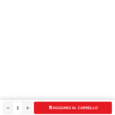
WhatsApp:
+39 3737296433
P.zza V. Rizzo, 10 - 31046 Oderzo (TV)
Expo Group Srl
C.F. P.IVA: 04783340260
ASSISTENZA
CATALOGO
SPAZIO CASA
IL MIO ACCOUNT
−
+
AGGIUNGI AL CARRELLO