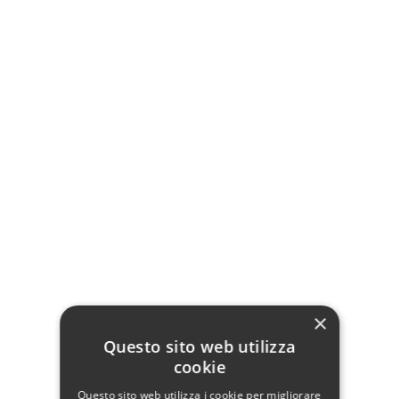
Tavolo allungabile per sala da pranzo:
Con solida struttura e piedi in legno
massello forma ad Y
Piano in legno spesso che dà importanza
al tavolo
Possibilità di avere l'elemento in ferro
decorativo presente in foto
Seleziona la dimensione che fa per te!
×
Dettagli del prodotto
Questo sito web utilizza
cookie
Questo sito web utilizza i cookie per migliorare