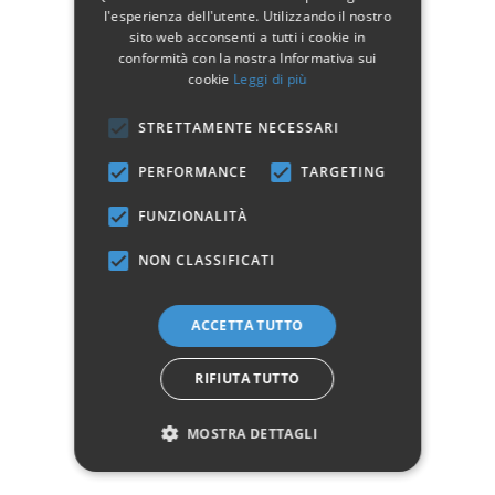
Dati tecnici
l'esperienza dell'utente. Utilizzando il nostro
sito web acconsenti a tutti i cookie in
Larghezza
160-180
conformità con la nostra Informativa sui
cookie
Leggi di più
Profondità
85-100
STRETTAMENTE NECESSARI
Altezza
78
PERFORMANCE
TARGETING
Manifattura
Prodotto 100% Italiano
Stile
Classico
FUNZIONALITÀ
Colore
Noce
NON CLASSIFICATI
Posti a sedere chiuso
8 - 10
ACCETTA TUTTO
Posti a sedere aperto
14 - 16
Pulizia
Detersivi neutri non abrasivi
RIFIUTA TUTTO
MOSTRA DETTAGLI
Marchio: