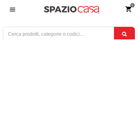
0
Tavolo Sala da Pranzo Classico in Legno
Noce Gambe a Y
Riferimento:
3938-0
539
€
,00
CONSEGNA TRA
SOLO 8 DISPONIBILI
26 AGO
E
28 AGO
1 / 3