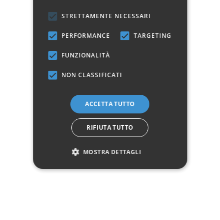
✓
✓
Imballaggio professionale
Pagamenti sicuri
✓
✓
STRETTAMENTE NECESSARI
Garanzia ufficiale
Acquisto assicurato fino a 2.500 €
Aggiungi alla lista dei desideri
PERFORMANCE
TARGETING
Hai bisogno di aiuto?
FUNZIONALITÀ
☎ Assistenza telefonica
WhatsApp
NON CLASSIFICATI
ACCETTA TUTTO
Descrizione
RIFIUTA TUTTO
Pagamenti
MOSTRA DETTAGLI
Spedizione
Reso facile