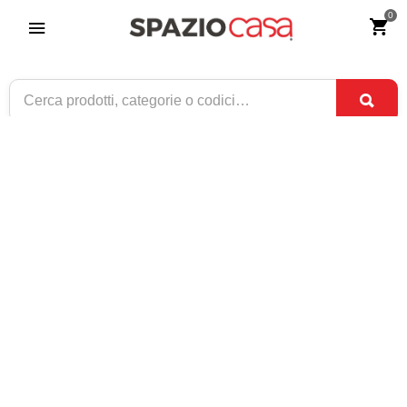
0
Tavolo Rettangolare Allungabile in Legno
Piedi a Sciabola
Riferimento:
3870-0
229
€
,90
CONSEGNA TRA
DISPONIBILE
31 AGO
E
2 SET
1 / 2