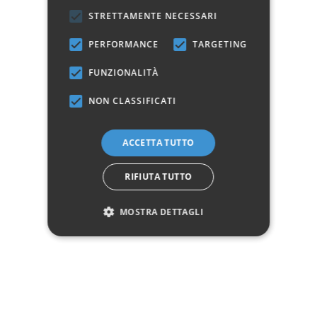
Manifattura
Prodotto 100% Italiano
STRETTAMENTE NECESSARI
Stile
Moderno
PERFORMANCE
TARGETING
Colore
Bianco
FUNZIONALITÀ
Posti a sedere chiuso
4
NON CLASSIFICATI
Posti a sedere aperto
8 - 10
ACCETTA TUTTO
Marchio:
RIFIUTA TUTTO
MOSTRA DETTAGLI
✓
✓
Imballaggio professionale
Pagamenti sicuri
✓
✓
Garanzia ufficiale
Acquisto assicurato fino a 2.500 €
Aggiungi alla lista dei desideri
Hai bisogno di aiuto?
☎ Assistenza telefonica
WhatsApp