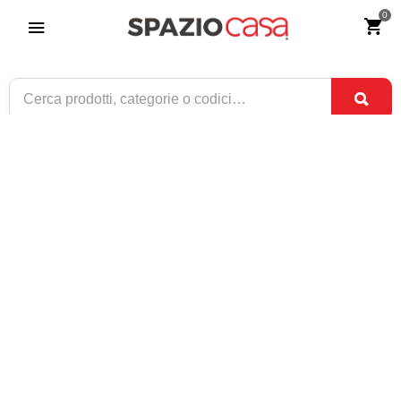
0
Tavolo Legno Quadrato Apertura a Libro
Bianco Frassinato
Riferimento:
3871
209
€
,00
CONSEGNA TRA
ULTIMI PEZZI
4 SET
E
8 SET
1 / 3