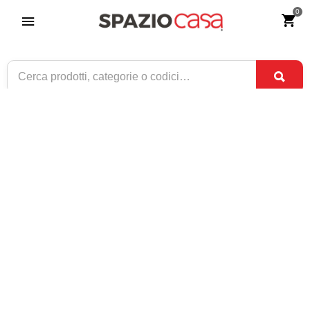
0
Tavolo Fisso con Piano in Legno e
Gambe a X in Metallo
Riferimento:
4159-0
369
€
,00
ESAURITO
1 / 1