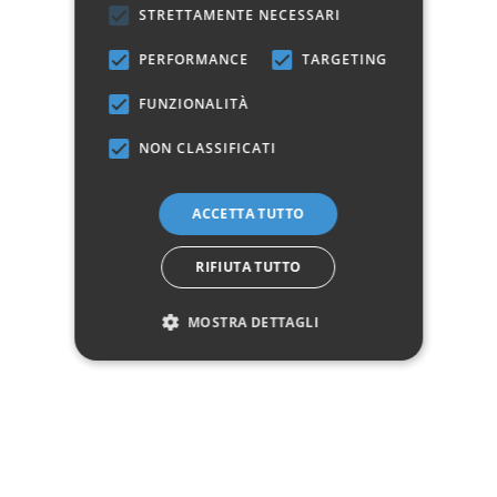
STRETTAMENTE NECESSARI
Posti a sedere chiuso
6
PERFORMANCE
TARGETING
Pulizia
Detersivi neutri non abrasivi
FUNZIONALITÀ
Questo prodotto non è più disponibile
NON CLASSIFICATI
Avvisami quando disponibile
ACCETTA TUTTO
Marchio:
RIFIUTA TUTTO
✓
✓
Imballaggio professionale
Pagamenti sicuri
MOSTRA DETTAGLI
✓
✓
Garanzia ufficiale
Acquisto assicurato fino a 2.500 €
Aggiungi alla lista dei desideri
Hai bisogno di aiuto?
☎ Assistenza telefonica
WhatsApp