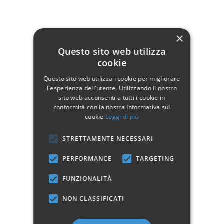
Dati tecnici
×
Questo sito web utilizza
Larghezza
90
cookie
Altezza
190
Questo sito web utilizza i cookie per migliorare
l'esperienza dell'utente. Utilizzando il nostro
Manifattura
Prodotto 100% Italiano
sito web acconsenti a tutti i cookie in
Stile
Moderno
conformità con la nostra Informativa sui
cookie
Leggi di più
STRETTAMENTE NECESSARI
Marchio:
PERFORMANCE
TARGETING
FUNZIONALITÀ
✓
✓
Imballaggio professionale
Pagamenti sicuri
✓
✓
Garanzia ufficiale
Acquisto assicurato fino a 2.500 €
NON CLASSIFICATI
Aggiungi alla lista dei desideri