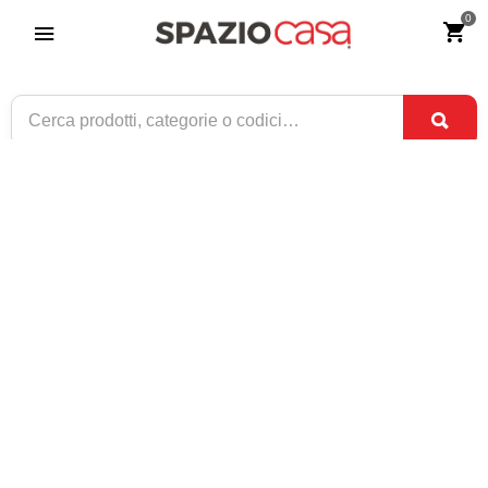
0
Specchio ovale 190x90 con cornice in
vetro argento nebulizzato
Riferimento:
2385-0
479
€
,00
CONSEGNA TRA
SOLO 8 DISPONIBILI
2 SET
E
4 SET
1 / 1