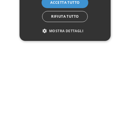
ACCETTA TUTTO
Hai bisogno di aiuto?
☎ Assistenza telefonica
WhatsApp
RIFIUTA TUTTO
MOSTRA DETTAGLI
Descrizione
Pagamenti
Spedizione
Reso facile
Recensioni Trusted Shops