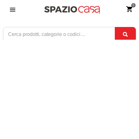
0
Panca 2 Posti in legno
Riferimento:
4306-0
279
€
,00
CONSEGNA TRA
DISPONIBILE
2 SET
E
4 SET
1 / 1