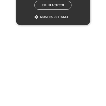
RIFIUTA TUTTO
Descrizione
MOSTRA DETTAGLI
Pagamenti
Spedizione
Reso facile
Recensioni Trusted Shops
SEGUICI