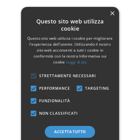
×
Larghezza
120
Questo sito web utilizza
Profondità
62
cookie
Altezza
88
Questo sito web utilizza i cookie per migliorare
l'esperienza dell'utente. Utilizzando il nostro
Materiale
Legno
sito web acconsenti a tutti i cookie in
conformità con la nostra Informativa sui
cookie
Leggi di più
Marchio:
STRETTAMENTE NECESSARI
PERFORMANCE
TARGETING
✓
✓
Imballaggio professionale
Pagamenti sicuri
✓
✓
Garanzia ufficiale
Acquisto assicurato fino a 2.500 €
FUNZIONALITÀ
Aggiungi alla lista dei desideri
NON CLASSIFICATI
Hai bisogno di aiuto?
ACCETTA TUTTO
☎ Assistenza telefonica
WhatsApp