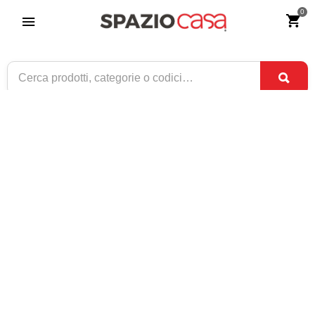
0
Sedia di Design in Polipropilene Tortora
Riferimento:
4198-0
79
€
,90
CONSEGNA TRA
SOLO 6 DISPONIBILI
3 SET
E
7 SET
1 / 1