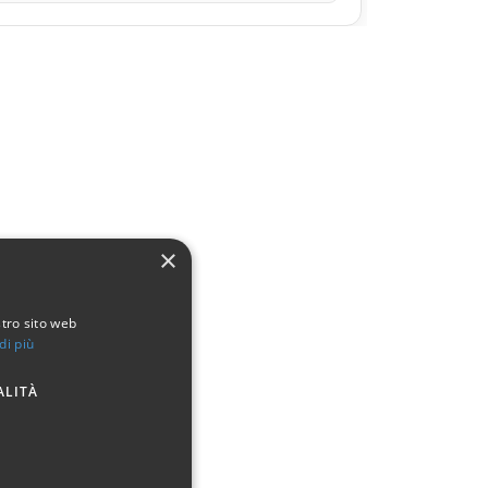
×
stro sito web
di più
ALITÀ