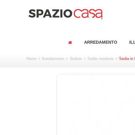
ARREDAMENTO
IL
Home
>
Arredamento
>
Sedute
>
Sedie moderne
>
Sedia in 