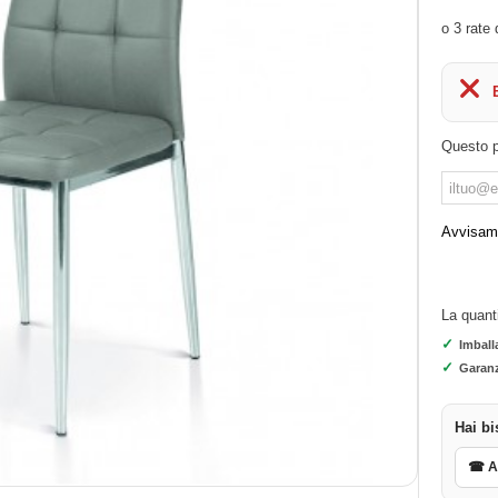
Questo p
Avvisami
La quant
✓
Imball
✓
Garanz
Hai bi
☎ As