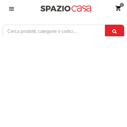
0
Sedia in Polipropilene Grigia
Riferimento:
4188-0
64
€
,90
CONSEGNA TRA
DISPONIBILE
8 SET
E
10 SET
1 / 1