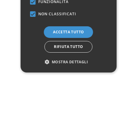
FUNZIONALITÀ
NON CLASSIFICATI
Marchio:
ACCETTA TUTTO
✓
✓
Imballaggio professionale
Pagamenti sicuri
✓
✓
Garanzia ufficiale
Acquisto assicurato fino a 2.500 €
Aggiungi alla lista dei desideri
RIFIUTA TUTTO
MOSTRA DETTAGLI
Hai bisogno di aiuto?
☎ Assistenza telefonica
WhatsApp
Descrizione
Pagamenti