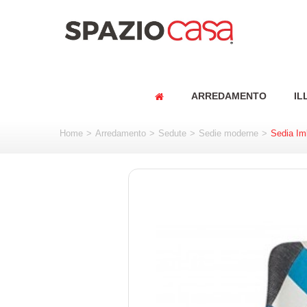
ARREDAMENTO
IL
Home
>
Arredamento
>
Sedute
>
Sedie moderne
>
Sedia Im