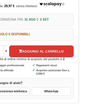
29,97 €
CONSEGNA TRA
31 AGO
E
2 SET
SOLO 6 DISPONIBILI
+
AGGIUNGI AL CARRELLO
ità di ordine minimo di acquisto del prodotto è
2
✓
aggio professionale
Pagamenti sicuri
✓
ia ufficiale
Acquisto assicurato fino a
2.500 €
sogno di aiuto?
sistenza telefonica
WhatsApp