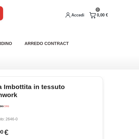
0
Accedi
0,00 €
RDINO
ARREDO CONTRACT
 Imbottita in tessuto
hwork
to:
2646-0
€
90