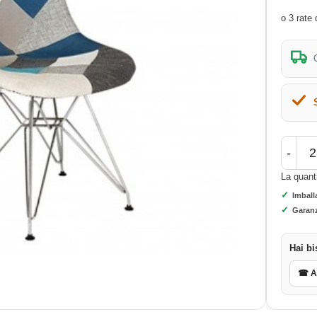
-
La quant
✓
Imball
✓
Garanz
Hai bi
☎ As