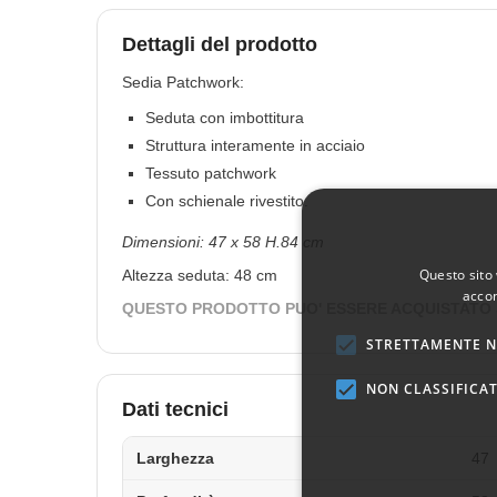
Dettagli del prodotto
Sedia Patchwork:
Seduta con imbottitura
Struttura interamente in acciaio
Tessuto patchwork
Con schienale rivestito.
Dimensioni: 47 x 58 H.84 cm
Questo sito 
Altezza seduta: 48 cm
accon
QUESTO PRODOTTO PUO' ESSERE ACQUISTATO SO
STRETTAMENTE N
NON CLASSIFICAT
Dati tecnici
Larghezza
47