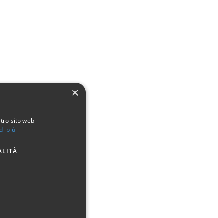
×
stro sito web
di più
ALITÀ