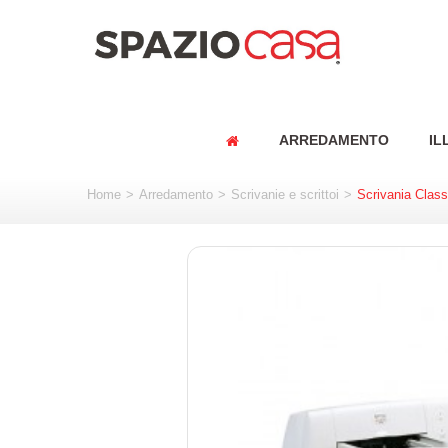
ARREDAMENTO
IL
Home
>
Arredamento
>
Scrivanie e scrittoi
>
Scrivania Class