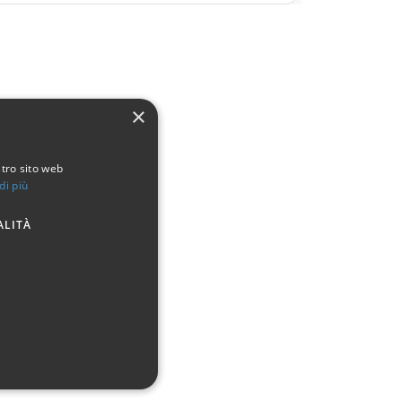
×
stro sito web
di più
ALITÀ