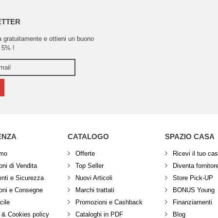
ETTER
ra gratuitamente e ottieni un buono
 5% !
ENZA
CATALOGO
SPAZIO CASA
amo
Offerte
Ricevi il tuo ca
ni di Vendita
Top Seller
Diventa fornitor
ti e Sicurezza
Nuovi Articoli
Store Pick-UP
oni e Consegne
Marchi trattati
BONUS Young
cile
Promozioni e Cashback
Finanziamenti
 & Cookies policy
Cataloghi in PDF
Blog