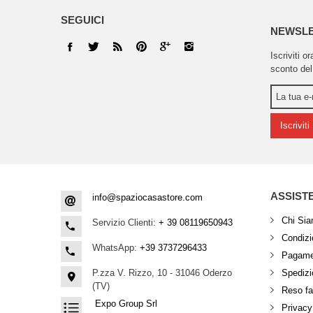
SEGUICI
NEWSL
Iscriviti o
sconto del
Iscriviti
ASSIST
info@spaziocasastore.com
Chi Si
Servizio Clienti:
+ 39 08119650943
Condizio
WhatsApp:
+39 3737296433
Pagamen
P.zza V. Rizzo, 10 - 31046 Oderzo
Spedizi
(TV)
Reso fa
Expo Group Srl
Privacy