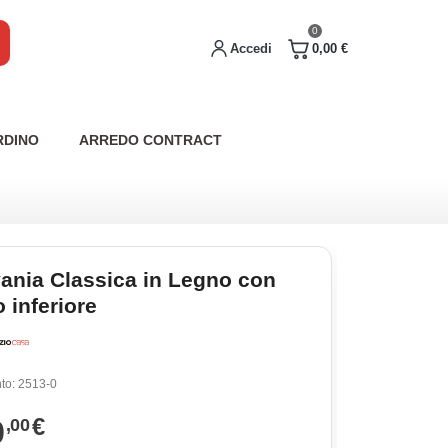
0
Accedi
0,00 €
RDINO
ARREDO CONTRACT
vania Classica in Legno con
 inferiore
to:
2513-0
9
€
,00