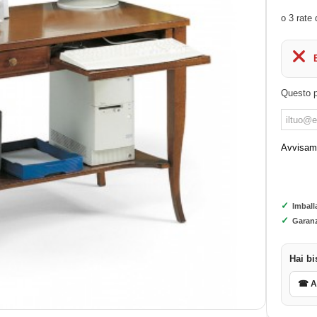
Questo p
Avvisami
✓
Imball
✓
Garanz
Hai bi
☎ As