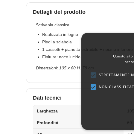
Dettagli del prodotto
Scrivania classica:
Realizzata in legno
Piedi a sciabola
1 cassetti + pianetto estraibile + ripiano inferiore
Questo sito 
Finitura: noce lucido
accon
Dimensioni: 105 x 60 H. 78 cm
STRETTAMENTE N
NON CLASSIFICAT
Dati tecnici
Larghezza
10
Profondità
60