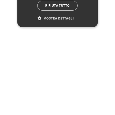
Hai bisogno di aiuto?
RIFIUTA TUTTO
☎ Assistenza telefonica
WhatsApp
MOSTRA DETTAGLI
Pagamenti
Spedizione
Reso facile
Recensioni Trusted Shops
SEGUICI