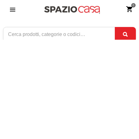
0
Scrittoio Classico in Legno 5 cassetti
Riferimento:
2511-0
369
€
,00
CONSEGNA TRA
DISPONIBILE
2 SET
E
4 SET
1 / 1