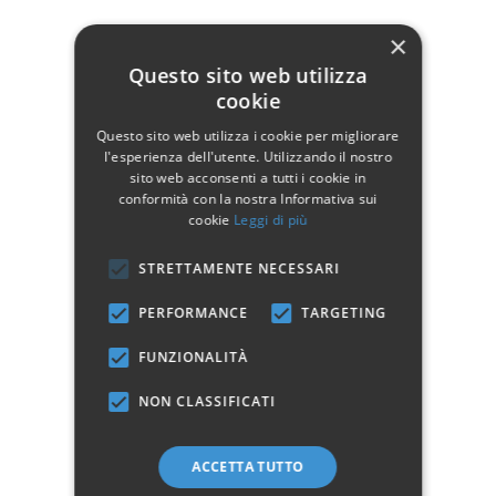
Dettagli del prodotto
×
Questo sito web utilizza
cookie
Dati tecnici
Questo sito web utilizza i cookie per migliorare
Altezza
81
l'esperienza dell'utente. Utilizzando il nostro
sito web acconsenti a tutti i cookie in
Materiale
Legno
conformità con la nostra Informativa sui
cookie
Leggi di più
Manifattura
Prodotto 100% Italiano
STRETTAMENTE NECESSARI
PERFORMANCE
TARGETING
Marchio:
FUNZIONALITÀ
✓
✓
Imballaggio professionale
Pagamenti sicuri
NON CLASSIFICATI
✓
✓
Garanzia ufficiale
Acquisto assicurato fino a 2.500 €
Aggiungi alla lista dei desideri
ACCETTA TUTTO