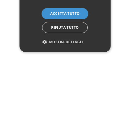
✓
✓
Garanzia ufficiale
Acquisto assicurato fino a 2.500 €
Aggiungi alla lista dei desideri
ACCETTA TUTTO
Hai bisogno di aiuto?
RIFIUTA TUTTO
☎ Assistenza telefonica
WhatsApp
MOSTRA DETTAGLI
Descrizione
Pagamenti
Spedizione
Reso facile