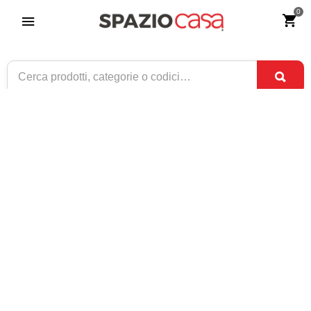
0
Scrittoio Classico sagomato 5 cassetti
Riferimento:
2379-0
269
€
,00
ESAURITO
1 / 1