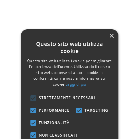
Dati tecnici
Larghezza
102
×
Profondità
50
Questo sito web utilizza
Altezza
80
cookie
Materiale
Legno
Questo sito web utilizza i cookie per migliorare
l'esperienza dell'utente. Utilizzando il nostro
Manifattura
Prodotto 100% Italiano
sito web acconsenti a tutti i cookie in
conformità con la nostra Informativa sui
Questo prodotto non è più disponibile
cookie
Leggi di più
STRETTAMENTE NECESSARI
Avvisami quando disponibile
PERFORMANCE
TARGETING
Marchio:
FUNZIONALITÀ
NON CLASSIFICATI
✓
✓
Imballaggio professionale
Pagamenti sicuri