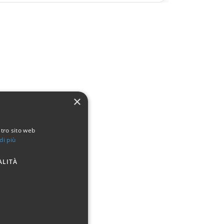
×
stro sito web
di più
ALITÀ