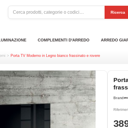
Ricerca
LUMINAZIONE
COMPLEMENTI D'ARREDO
ARREDO GIA
erni
>
Porta TV Moderno in Legno bianco frassinato e rovere
Port
frass
Brand
Riferimen
38