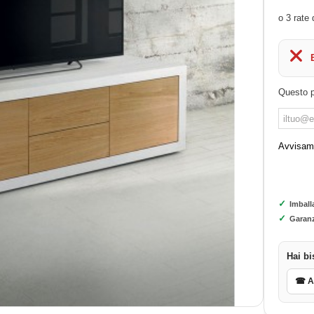
Questo p
Avvisami
✓
Imball
✓
Garanz
Hai bi
☎ As