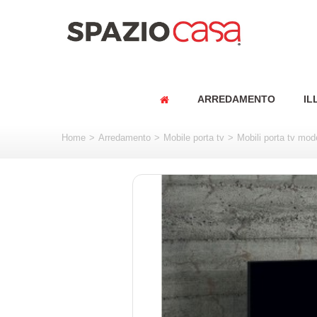
ARREDAMENTO
IL
Home
>
Arredamento
>
Mobile porta tv
>
Mobili porta tv mod