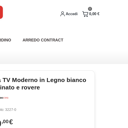
0
Accedi
0,00 €
RDINO
ARREDO CONTRACT
a TV Moderno in Legno bianco
inato e rovere
to:
3227-0
9
€
,00