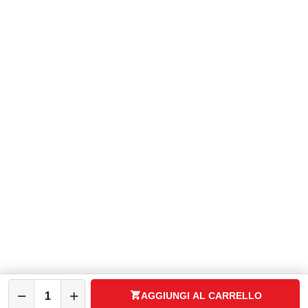
Servizio Clienti:
+ 39 08119650943
WhatsApp:
+39 3737296433
P.zza V. Rizzo, 10 - 31046 Oderzo (TV)
Expo Group Srl
C.F. P.IVA: 04783340260
ASSISTENZA
CATALOGO
SPAZIO CASA
IL MIO ACCOUNT
−
+
AGGIUNGI AL CARRELLO