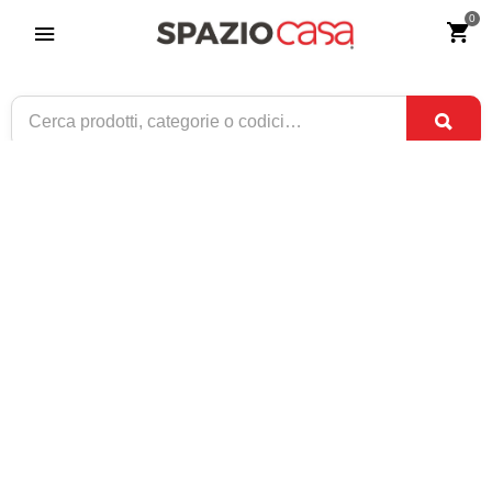
0
Portatelefono Classico in legno 2 cassetti
Riferimento:
2365-0
169
€
,00
CONSEGNA TRA
DISPONIBILE
8 SET
E
10 SET
1 / 2