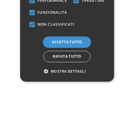
PERFORMANCE
TARGETING
Manifattura
Prodotto 100% Italiano
FUNZIONALITÀ
NON CLASSIFICATI
Marchio:
ACCETTA TUTTO
✓
✓
Imballaggio professionale
Pagamenti sicuri
RIFIUTA TUTTO
✓
✓
Garanzia ufficiale
Acquisto assicurato fino a 2.500 €
Aggiungi alla lista dei desideri
MOSTRA DETTAGLI
Hai bisogno di aiuto?
☎ Assistenza telefonica
WhatsApp
Descrizione