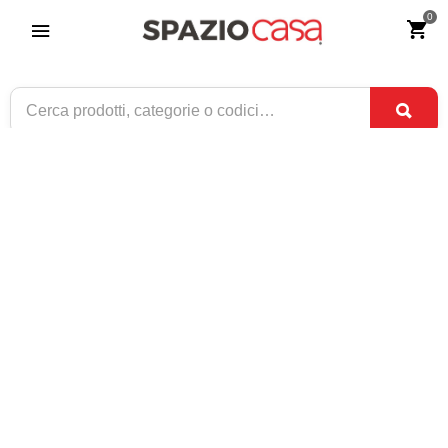
0
Libreria in legno classica 3 ripiani Bianco
Opaco
Riferimento:
3759-0
399
€
,00
CONSEGNA TRA
ULTIMI PEZZI
3 SET
E
7 SET
1 / 1