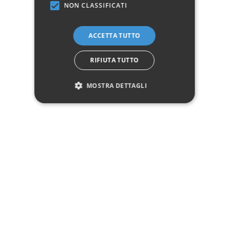
NON CLASSIFICATI
✓
✓
Imballaggio professionale
Pagamenti sicuri
✓
✓
Garanzia ufficiale
Acquisto assicurato fino a 2.500 €
ACCETTA TUTTO
Aggiungi alla lista dei desideri
RIFIUTA TUTTO
Hai bisogno di aiuto?
MOSTRA DETTAGLI
☎ Assistenza telefonica
WhatsApp
Descrizione
Pagamenti
Spedizione
Reso facile