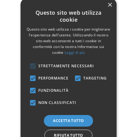
×
Hai bisogno di aiuto?
Questo sito web utilizza
cookie
☎ Assistenza telefonica
WhatsApp
Questo sito web utilizza i cookie per migliorare
l'esperienza dell'utente. Utilizzando il nostro
sito web acconsenti a tutti i cookie in
conformità con la nostra Informativa sui
Descrizione
cookie
Leggi di più
Pagamenti
STRETTAMENTE NECESSARI
PERFORMANCE
TARGETING
Spedizione
FUNZIONALITÀ
NON CLASSIFICATI
Reso facile
ACCETTA TUTTO
Recensioni Trusted Shops
RIFIUTA TUTTO