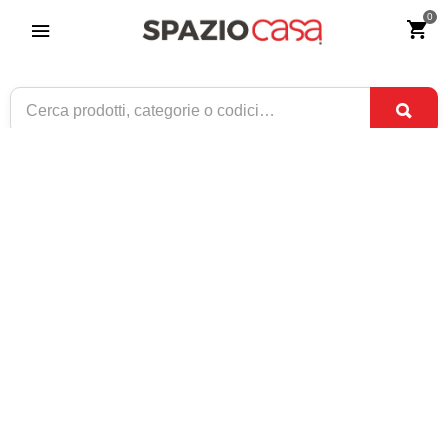
0
Letto Singolo in Legno
Riferimento:
2782-0
259
€
,00
ESAURITO
1 / 1