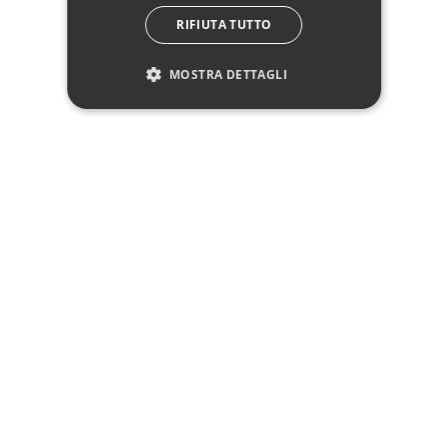
Hai bisogno di aiuto?
RIFIUTA TUTTO
☎ Assistenza telefonica
WhatsApp
MOSTRA DETTAGLI
Pagamenti
Spedizione
Reso facile
Recensioni Trusted Shops
SEGUICI