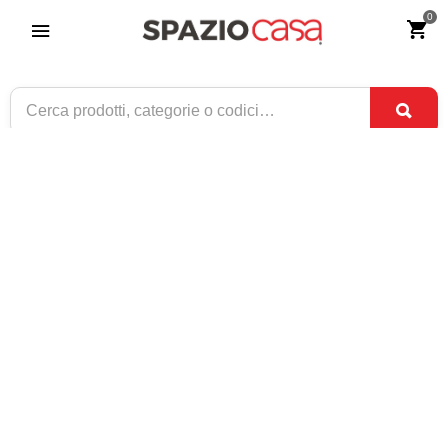
0
Alzatina in legno piedi a sciabola
Riferimento:
2267-0
169
€
,00
CONSEGNA TRA
DISPONIBILE
1 SET
E
3 SET
1 / 1