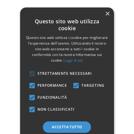
×
Dati tecnici
Questo sito web utilizza
cookie
Larghezza
36
Questo sito web utilizza i cookie per migliorare
Profondità
36
l'esperienza dell'utente. Utilizzando il nostro
sito web acconsenti a tutti i cookie in
Altezza
79
conformità con la nostra Informativa sui
cookie
Leggi di più
Manifattura
Prodotto 100% Italiano
STRETTAMENTE NECESSARI
PERFORMANCE
TARGETING
Marchio:
FUNZIONALITÀ
✓
✓
NON CLASSIFICATI
Imballaggio professionale
Pagamenti sicuri
✓
✓
Garanzia ufficiale
Acquisto assicurato fino a 2.500 €
Aggiungi alla lista dei desideri
ACCETTA TUTTO