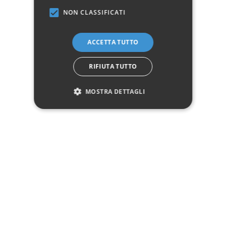
Marchio:
NON CLASSIFICATI
✓
✓
Imballaggio professionale
Pagamenti sicuri
ACCETTA TUTTO
✓
✓
Garanzia ufficiale
Acquisto assicurato fino a 2.500 €
Aggiungi alla lista dei desideri
RIFIUTA TUTTO
Hai bisogno di aiuto?
MOSTRA DETTAGLI
☎ Assistenza telefonica
WhatsApp
Descrizione
Pagamenti
Spedizione