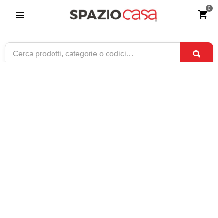
0
Credenza Moderna 2 Ante Bianco e
Rovere
Riferimento:
2328-0
339
€
,00
ESAURITO
1 / 1