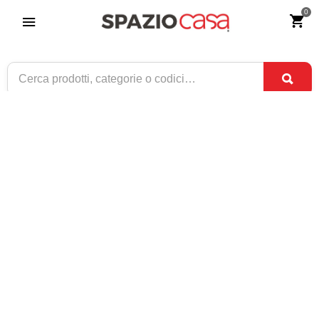
0
Madia credenza rovere patinato
Riferimento:
2323-0
839
€
,00
CONSEGNA TRA
ULTIMI PEZZI
31 AGO
E
2 SET
1 / 1