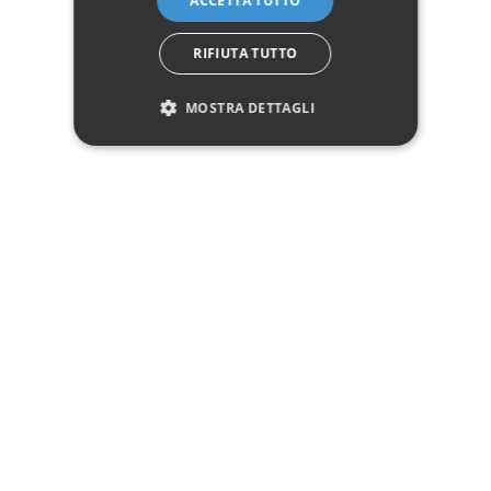
ACCETTA TUTTO
☎ Assistenza telefonica
WhatsApp
RIFIUTA TUTTO
MOSTRA DETTAGLI
Descrizione
Pagamenti
Spedizione
Reso facile
Recensioni Trusted Shops