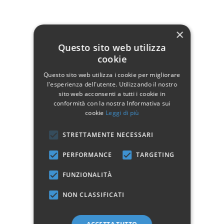
Dati tecnici
Larghezza
150
×
Profondità
50
Questo sito web utilizza
cookie
Altezza
90
Questo sito web utilizza i cookie per migliorare
Manifattura
Prodotto 100% Italiano
l'esperienza dell'utente. Utilizzando il nostro
sito web acconsenti a tutti i cookie in
Stile
Moderno
conformità con la nostra Informativa sui
cookie
Leggi di più
STRETTAMENTE NECESSARI
Marchio:
PERFORMANCE
TARGETING
✓
✓
Imballaggio professionale
Pagamenti sicuri
FUNZIONALITÀ
✓
✓
Garanzia ufficiale
Acquisto assicurato fino a 2.500 €
Aggiungi alla lista dei desideri
NON CLASSIFICATI
Hai bisogno di aiuto?