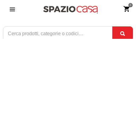
0
Credenza moderna bianco e rovere con
piedi in metallo
Riferimento:
2296-0
579
€
,00
ESAURITO
1 / 1