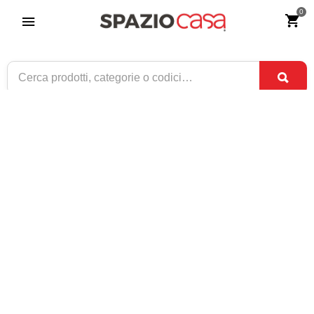
0
Credenza Moderna Due Ante
Riferimento:
3456-0
339
€
,00
ESAURITO
1 / 1