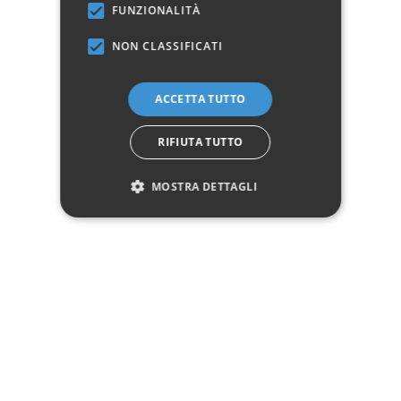
FUNZIONALITÀ
Avvisami quando disponibile
NON CLASSIFICATI
Marchio:
ACCETTA TUTTO
✓
✓
Imballaggio professionale
Pagamenti sicuri
✓
✓
Garanzia ufficiale
Acquisto assicurato fino a 2.500 €
RIFIUTA TUTTO
Aggiungi alla lista dei desideri
MOSTRA DETTAGLI
Hai bisogno di aiuto?
☎ Assistenza telefonica
WhatsApp
Descrizione
Pagamenti