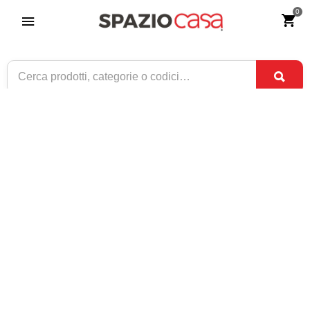
0
Credenza in legno con zoccolo Noce
Riferimento:
3496-0
249
€
,00
CONSEGNA TRA
SOLO 9 DISPONIBILI
2 SET
E
4 SET
1 / 2