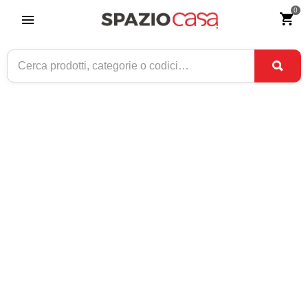
0
Home
>
Link Utili
>
Informativa GLS
GLS -
Informazioni
1. In quali orari consegna?
Dal Lunedì al Venerdì, Dalle 08:30 alle 18:00