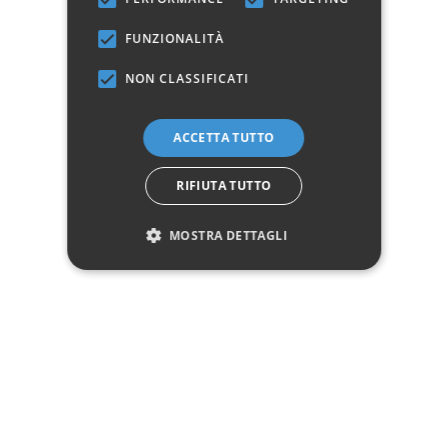
FUNZIONALITÀ
Marchio:
NON CLASSIFICATI
✓
✓
Imballaggio professionale
Pagamenti sicuri
✓
✓
Garanzia ufficiale
Acquisto assicurato fino a 2.500 €
Aggiungi alla lista dei desideri
ACCETTA TUTTO
RIFIUTA TUTTO
Hai bisogno di aiuto?
MOSTRA DETTAGLI
☎ Assistenza telefonica
WhatsApp
Descrizione
Pagamenti
Spedizione