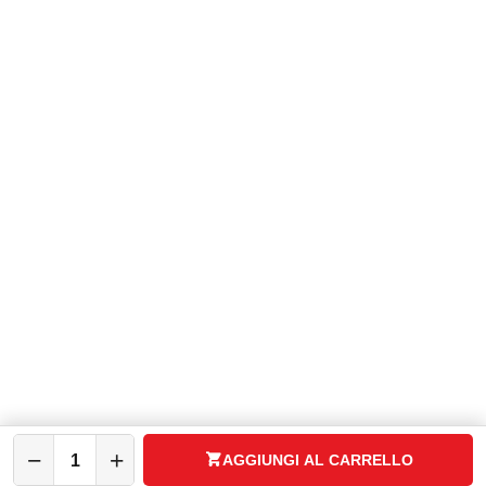
Servizio Clienti:
+ 39 08119650943
WhatsApp:
+39 3737296433
P.zza V. Rizzo, 10 - 31046 Oderzo (TV)
Expo Group Srl
C.F. P.IVA: 04783340260
ASSISTENZA
CATALOGO
SPAZIO CASA
IL MIO ACCOUNT
−
+
AGGIUNGI AL CARRELLO