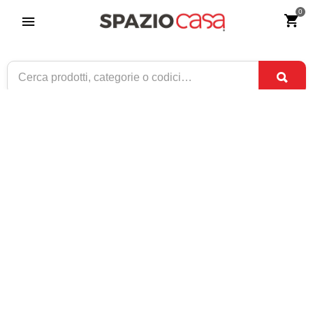
0
Comodino in Legno Bombato 2 Cassetti
bianco opaco
Riferimento:
2937-0
279
€
,00
CONSEGNA TRA
ULTIMI PEZZI
2 SET
E
4 SET
1 / 1