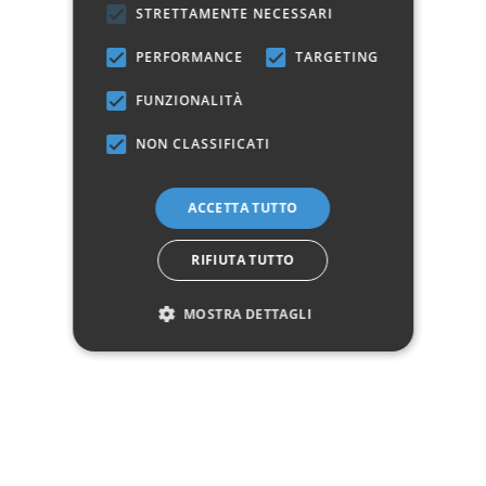
STRETTAMENTE NECESSARI
Colore
Noce
PERFORMANCE
TARGETING
Cassetti
6+2
FUNZIONALITÀ
Questo prodotto non è più disponibile
NON CLASSIFICATI
Avvisami quando disponibile
ACCETTA TUTTO
Marchio:
RIFIUTA TUTTO
✓
✓
Imballaggio professionale
Pagamenti sicuri
MOSTRA DETTAGLI
✓
✓
Garanzia ufficiale
Acquisto assicurato fino a 2.500 €
Aggiungi alla lista dei desideri
Hai bisogno di aiuto?
☎ Assistenza telefonica
WhatsApp