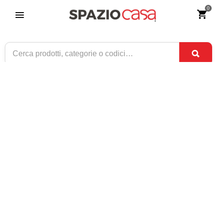
0
Cassettiera in legno Noce 6+2 cassetti
piedi a cipolla
Riferimento:
3169-0
479
€
,00
ESAURITO
1 / 1