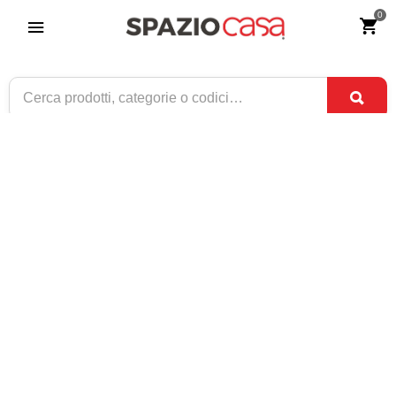
0
Armadio Legno 1 Porta Noce Arte Povera
Riferimento:
2926-0
539
€
,00
CONSEGNA TRA
ULTIMI PEZZI
4 SET
E
8 SET
1 / 1