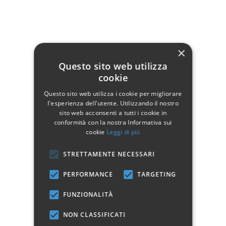
×
Dati tecnici
Questo sito web utilizza
cookie
Larghezza
96
Questo sito web utilizza i cookie per migliorare
Profondità
56
l'esperienza dell'utente. Utilizzando il nostro
Altezza
196
sito web acconsenti a tutti i cookie in
conformità con la nostra Informativa sui
Manifattura
Prodotto 100% Italiano
cookie
Leggi di più
Colore
Noce
STRETTAMENTE NECESSARI
Ante/Porte
1
PERFORMANCE
TARGETING
FUNZIONALITÀ
NON CLASSIFICATI
Marchio: