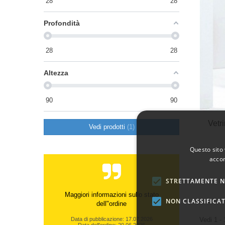
28
28
Profondità
28
28
Altezza
90
90
Vetr
Vedi prodotti
1
Questo sito 
accon
STRETTAMENTE N
Maggiori informazioni sullo stato
NON CLASSIFICAT
dell"ordine
Vedi 1 - 
Data di pubblicazione: 17.07.2026