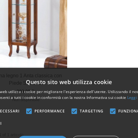
Vista veloce
ina legno 1 Anta classica con
Questo sito web utilizza cookie
Piede Sciabola
209,00 €
web utilizza i cookie per migliorare l'esperienza dell'utente. Utilizzando il no
senti a tutti i cookie in conformità con la nostra Informativa sui cookie
Leggi 
Non disponibile
ECESSARI
PERFORMANCE
TARGETING
FUNZION
I
1 of 1 articolo