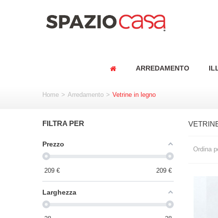
ARREDAMENTO
IL
Home
>
Arredamento
>
Vetrine in legno
FILTRA PER
VETRIN
Prezzo
Ordina p
209
€
209
€
Larghezza