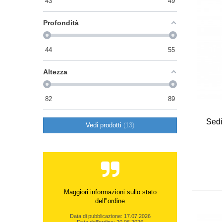
43
49
Profondità
44
55
Altezza
82
89
Sedi
Vedi prodotti
13
Maggiori informazioni sullo stato
dell"ordine
Data di pubblicazione: 17.07.2026