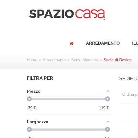
ARREDAMENTO
IL
Home
>
Arredamento
>
Sedie Moderne
>
Sedie di Design
FILTRA PER
SEDIE D
Prezzo
Ordina p
39
€
119
€
Larghezza