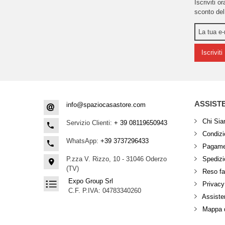
Iscriviti o
sconto del
Iscriviti
ASSIST
info@spaziocasastore.com
Chi Si
Servizio Clienti:
+ 39 08119650943
Condizio
WhatsApp:
+39 3737296433
Pagamen
P.zza V. Rizzo, 10 - 31046 Oderzo
Spedizi
(TV)
Reso fa
Expo Group Srl
Privacy
C.F. P.IVA: 04783340260
Assisten
Mappa d