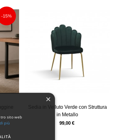
-15%
×
Vista veloce
uggine
Sedia in Velluto Verde con Struttura
in Metallo
stro sito web
di più
99,00 €
ALITÀ