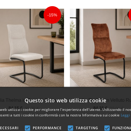
-15%
Questo sito web utilizza cookie
Vista veloce
Vista veloce
ia Thelma in Tessuto Beige
Sedia Thelma in Velluto R
84,15 €
84,15 €
99,00 €
99,00 €
web utilizza i cookie per migliorare l'esperienza dell'utente. Utilizzando il no
senti a tutti i cookie in conformità con la nostra Informativa sui cookie
Leggi 
ECESSARI
PERFORMANCE
TARGETING
FUNZION