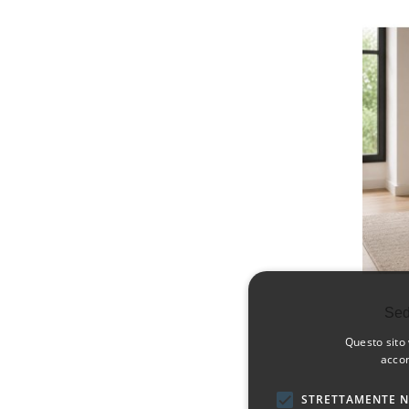
Sed
Questo sito 
accon
STRETTAMENTE N