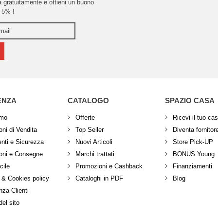
ra gratuitamente e ottieni un buono
 5% !
ENZA
CATALOGO
SPAZIO CASA
amo
Offerte
Ricevi il tuo ca
ni di Vendita
Top Seller
Diventa fornitor
ti e Sicurezza
Nuovi Articoli
Store Pick-UP
oni e Consegne
Marchi trattati
BONUS Young
cile
Promozioni e Cashback
Finanziamenti
 & Cookies policy
Cataloghi in PDF
Blog
za Clienti
el sito