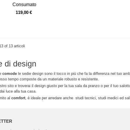
Consumato
119,00 €
13 of 13 articoli
e di design
e
comode
le sedie design sono il tocco in più che fa la differenza nel tuo ambi
esso tempo composte da un materiale robusto e resistente.
ostro sito e troverai il design giusto per la tua sala da pranzo o per il tuo salot
dai luce alla tua casa.
unito al
comfort
, è ideale per arredare anche studi tecnici, studi medici ed sal
ETTER