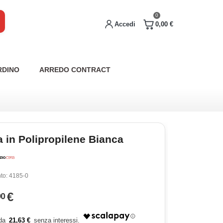
0
Accedi
0,00 €
RDINO
ARREDO CONTRACT
a in Polipropilene Bianca
to:
4185-0
€
90
21,63 €