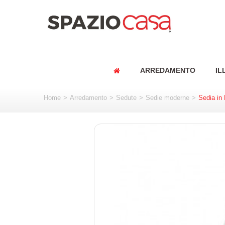
ARREDAMENTO
IL
Home
>
Arredamento
>
Sedute
>
Sedie moderne
>
Sedia in 