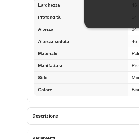
Larghezza
46
Profondità
54
Altezza
84
Altezza seduta
46
Materiale
Pol
Manifattura
Pro
Stile
Mo
Colore
Bia
Descrizione
Pagamenti