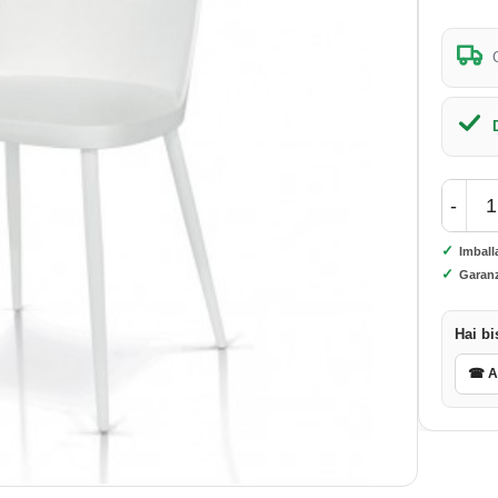
-
✓
Imball
✓
Garanz
Hai bi
☎ As